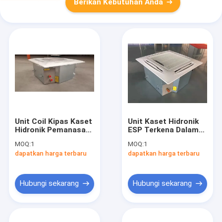
Berikan Kebutuhan Anda
Unit Coil Kipas Kaset
Unit Kaset Hidronik
Hidronik Pemanasan
ESP Terkena Dalam
Dan Pendinginan FCU
Ruangan FCU Fan
MOQ:
1
MOQ:
1
4 Arah
Coil Air Cooled
dapatkan harga terbaru
dapatkan harga terbaru
Hubungi sekarang
Hubungi sekarang