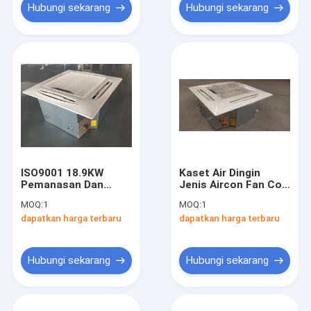
Hubungi sekarang
Hubungi sekarang
ISO9001 18.9KW
Kaset Air Dingin
Pemanasan Dan
Jenis Aircon Fan Coil
Pendinginan Kaset
Unit Sistem
MOQ:
1
MOQ:
1
Fan Coil Unit Untuk
Pendingin Udara
dapatkan harga terbaru
dapatkan harga terbaru
Sistem Pendingin
Apartemen
Udara
Hubungi sekarang
Hubungi sekarang