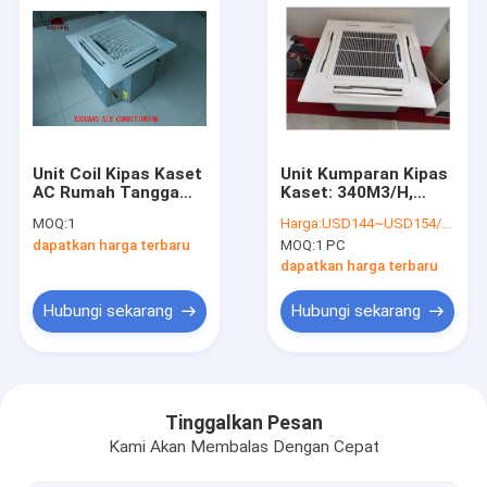
Unit Coil Kipas Kaset
Unit Kumparan Kipas
AC Rumah Tangga
Kaset: 340M3/H,
Dua Pipa Untuk
Pendinginan 2100w &
MOQ:
1
Harga:
USD144~USD154/PC
Kamar
Pemanasan 3360w, 1
dapatkan harga terbaru
MOQ:
1 PC
Kipas & Motor, 24kg
dapatkan harga terbaru
Hubungi sekarang
Hubungi sekarang
Rumah
Produk
Tinggalkan Pesan
Kami Akan Membalas Dengan Cepat
Tentang kami