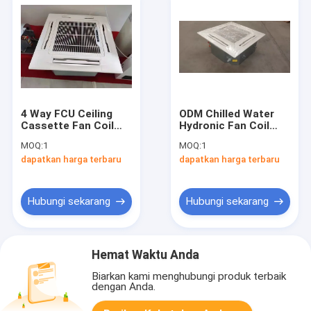
4 Way FCU Ceiling
ODM Chilled Water
Cassette Fan Coil
Hydronic Fan Coil
Unit 2 Pipa Untuk
Pemanasan Dan
MOQ:
1
MOQ:
1
Sistem Pendingin
Pendinginan Satu
dapatkan harga terbaru
dapatkan harga terbaru
Udara
Arah Aircon Fancoil
Hubungi sekarang
Hubungi sekarang
Hemat Waktu Anda
Biarkan kami menghubungi produk terbaik
dengan Anda.