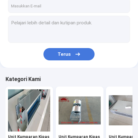
Tur Pabrik
Kontrol kualitas
Hubungi kami
Berita
Terus
Unit Kumparan Kipas FCU
Kategori Kami
Unit Kumparan Kipas Tersembunyi di Langit-Langit
Unit Kumparan Kipas Suspended Ceiling
Unit Kumparan Kipas Berdiri Lantai
Unit Kumparan Kipas Kaset
Unit Kumparan Kipas
Unit Kumparan Kipas
Unit Kumparan