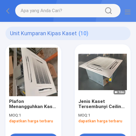
Unit Kumparan Kipas Kaset
(10)
Plafon
Jenis Kaset
Menangguhkan Kaset
Tersembunyi Ceiling
Air Dingin Fan Coil
Mounted Fan Coil
MOQ:
1
MOQ:
1
Unit FCU 220V
Unit FCU 4 Cara
dapatkan harga terbaru
dapatkan harga terbaru
Untuk Kamar Hotel