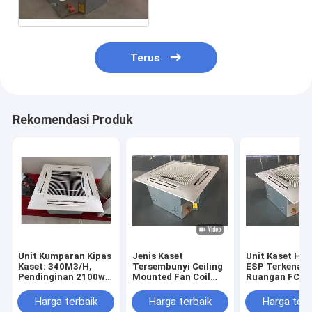
Apartemen
Terus
Rekomendasi Produk
Unit Kumparan Kipas
Jenis Kaset
Unit Kaset Hid
Kaset: 340M3/H,
Tersembunyi Ceiling
ESP Terkena 
Pendinginan 2100w
Mounted Fan Coil
Ruangan FCU 
& Pemanasan 3360w,
Unit FCU 4 Cara
Coil Air Cooled
1 Kipas & Motor,
Untuk Kamar Hotel
Harga terbaik
Harga terbaik
Harga terb
24kg