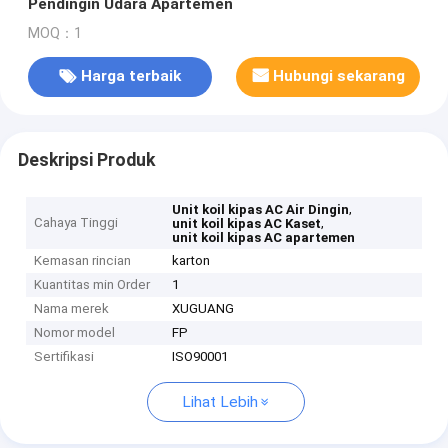
Pendingin Udara Apartemen
MOQ：1
Harga terbaik
Hubungi sekarang
Deskripsi Produk
,
Unit koil kipas AC Air Dingin
Cahaya Tinggi
,
unit koil kipas AC Kaset
unit koil kipas AC apartemen
Kemasan rincian
karton
Kuantitas min Order
1
Nama merek
XUGUANG
Nomor model
FP
Sertifikasi
ISO90001
Lihat Lebih