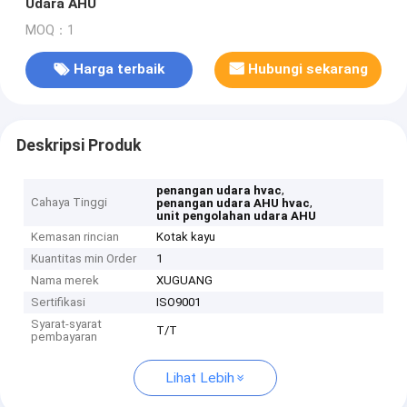
Udara AHU
MOQ：1
Harga terbaik
Hubungi sekarang
Deskripsi Produk
,
penangan udara hvac
Cahaya Tinggi
,
penangan udara AHU hvac
unit pengolahan udara AHU
Kemasan rincian
Kotak kayu
Kuantitas min Order
1
Nama merek
XUGUANG
Sertifikasi
ISO9001
Syarat-syarat
T/T
pembayaran
Lihat Lebih