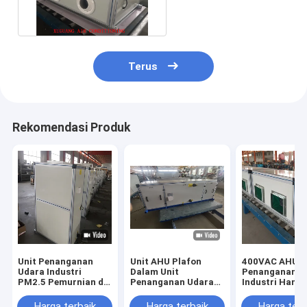
Perawatan Udara AHU
Terus
Rekomendasi Produk
Unit Penanganan
Unit AHU Plafon
400VAC AHU U
Udara Industri
Dalam Unit
Penanganan U
PM2.5 Pemurnian dX
Penanganan Udara
Industri Handl
AHU AC 380v
Multizona Standar
Sistem HVAC
Hvac
2000m3 / jam
Harga terbaik
Harga terbaik
Harga terb