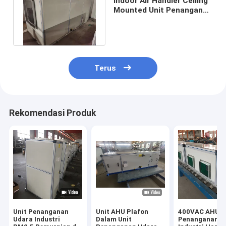
Indoor Air Handler Ceiling
Mounted Unit Penanganan
Udara 20000 Cfm Di HVAC
Terus
Rekomendasi Produk
Unit Penanganan
Unit AHU Plafon
400VAC AHU U
Udara Industri
Dalam Unit
Penanganan U