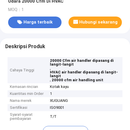
Udara 20000 Cfm Di HVAC
MOQ：1
Harga terbaik
Hubungi sekarang
Deskripsi Produk
20000 Cfm air handler dipasang di
langit-langit
,
Cahaya Tinggi
HVAC air handler dipasang di langit-
langit
,
20000 cfm air handling unit
Kemasan rincian
Kotak kayu
Kuantitas min Order
1
Nama merek
XUGUANG
Sertifikasi
ISO9001
Syarat-syarat
T/T
pembayaran