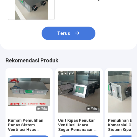
Pemulihan Energi Panas
Terus
Rekomendasi Produk
Rumah Pemulihan
Unit Kipas Penukar
Pemulihan Ene
Panas Sistem
Ventilasi Udara
Komersial OE
Ventilasi Hvac
Segar Pemanasan
Sistem Kipas
Penukar Udara Segar
Knalpot 500m3/H
Ventilator Uda