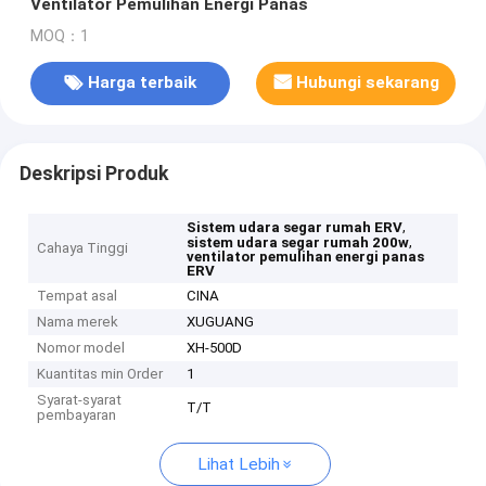
Ventilator Pemulihan Energi Panas
MOQ：1
Harga terbaik
Hubungi sekarang
Deskripsi Produk
,
Sistem udara segar rumah ERV
,
sistem udara segar rumah 200w
Cahaya Tinggi
ventilator pemulihan energi panas
ERV
Tempat asal
CINA
Nama merek
XUGUANG
Nomor model
XH-500D
Kuantitas min Order
1
Syarat-syarat
T/T
pembayaran
Lihat Lebih