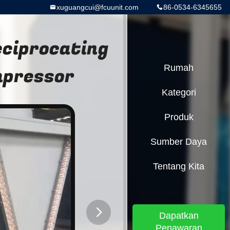
xuguangcui@fcuunit.com
86-0534-6345655
eciprocating
mpressor
Rumah
Kategori
Produk
Sumber Daya
Tentang Kita
Dapatkan
Penawaran