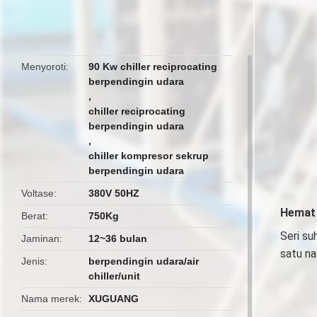
butto
Menyoroti
90 Kw chiller reciprocating
berpendingin udara
,
chiller reciprocating
berpendingin udara
,
chiller kompresor sekrup
berpendingin udara
Voltase
380V 50HZ
Hemat 
Berat
750Kg
Seri su
Jaminan
12~36 bulan
satu na
Jenis
berpendingin udara/air
chiller/unit
Nama merek
XUGUANG