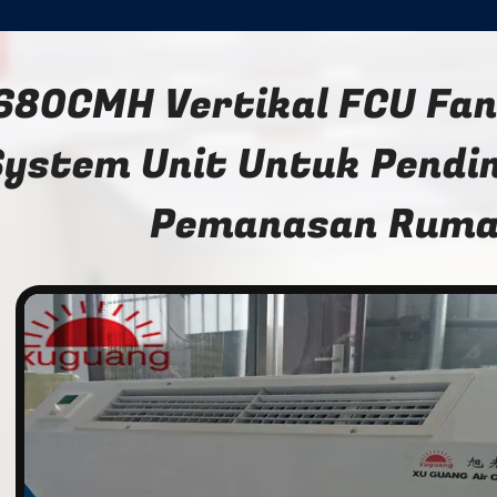
680CMH Vertikal FCU Fan 
System Unit Untuk Pendi
Pemanasan Rum