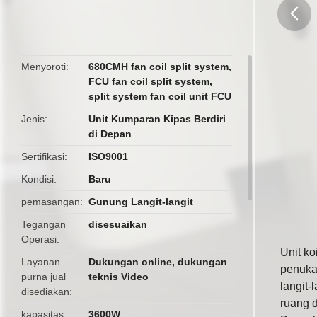
butto
Menyoroti
680CMH fan coil split system
,
FCU fan coil split system
,
split system fan coil unit FCU
Jenis
Unit Kumparan Kipas Berdiri
di Depan
Sertifikasi
ISO9001
Kondisi
Baru
pemasangan
Gunung Langit-langit
Tegangan
disesuaikan
Operasi
Unit ko
Layanan
Dukungan online, dukungan
penukar
purna jual
teknis Video
langit
disediakan
ruang 
kapasitas
3600W