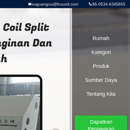
xuguangcui@fcuunit.com
86-0534-6345655
Coil Split
nginan Dan
Rumah
Kategori
ah
Produk
Sumber Daya
Tentang Kita
Dapatkan
Penawaran